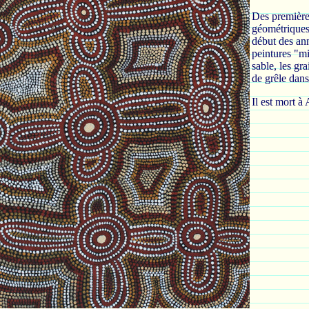
Des premières
géométriques 
début des an
peintures "mi
sable, les gr
de grêle dans
Il est mort à