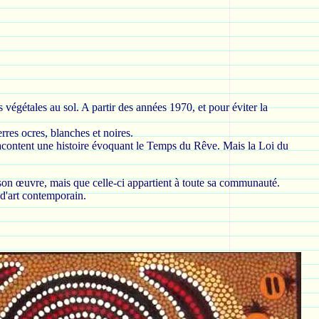
 végétales au sol. A partir des années 1970, et pour éviter la
rres ocres, blanches et noires.
s racontent une histoire évoquant le Temps du Rêve. Mais la Loi du
de son œuvre, mais que celle-ci appartient à toute sa communauté.
 d'art contemporain.