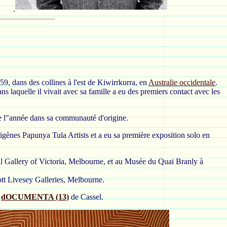
.
59, dans des collines à l'est de Kiwirrkurra, en
Australie occidentale
.
s laquelle il vivait avec sa famille a eu des premiers contact avec les
de l"année dans sa communauté d'origine.
rigènes Papunya Tula Artists et a eu sa première exposition solo en
al Gallery of Victoria, Melbourne, et au Musée du Quai Branly à
cott Livesey Galleries, Melbourne.
à
dOCUMENTA (13)
de Cassel.