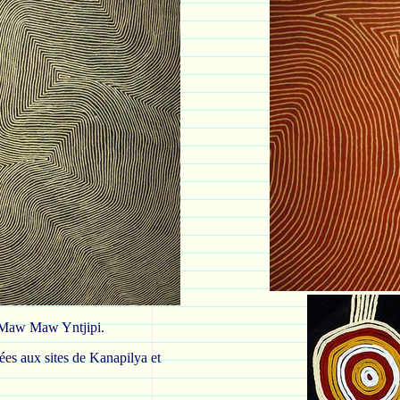
de Maw Maw Yntjipi.
iées aux sites de Kanapilya et