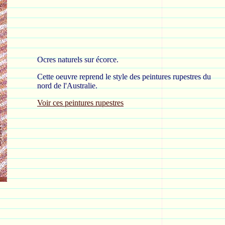
Ocres naturels sur écorce.
Cette oeuvre reprend le style des peintures rupestres du
nord de l'Australie.
Voir ces peintures rupestres