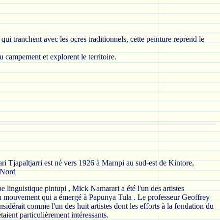
i tranchent avec les ocres traditionnels, cette peinture reprend le
u campement et explorent le territoire.
 Tjapaltjarri est né vers 1926 à Marnpi au sud-est de Kintore,
u Nord
e linguistique pintupi , Mick Namarari a été l'un des artistes
u mouvement qui a émergé à Papunya Tula . Le professeur Geoffrey
sidérait comme l'un des huit artistes dont les efforts à la fondation du
ient particulièrement intéressants.